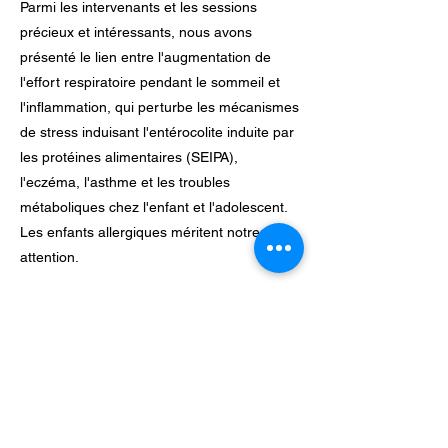
Parmi les intervenants et les sessions
précieux et intéressants, nous avons
présenté le lien entre l'augmentation de
l'effort respiratoire pendant le sommeil et
l'inflammation, qui perturbe les mécanismes
de stress induisant l'entérocolite induite par
les protéines alimentaires (SEIPA),
l'eczéma, l'asthme et les troubles
métaboliques chez l'enfant et l'adolescent.
Les enfants allergiques méritent notre
attention.
Among valuable and interesting speakers
and sessions, we presented how the
increased respiratory effort during sleep is
related to inflammation which bursts stress
mechanisms inducing food protein induced
enterocolitus( FPIES), eczema, asthma, and