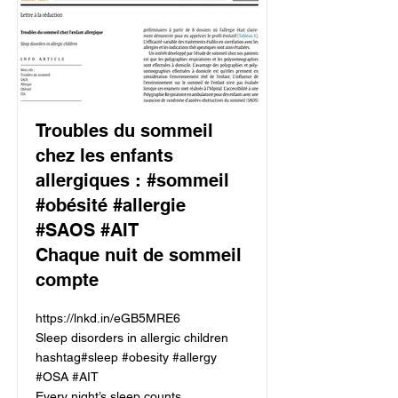
Troubles du sommeil
chez les enfants
allergiques : #sommeil
#obésité #allergie
#SAOS #AIT
Chaque nuit de sommeil
compte
https://lnkd.in/eGB5MRE6
Sleep disorders in allergic children
hashtag#sleep #obesity #allergy
#OSA #AIT
Every night’s sleep counts